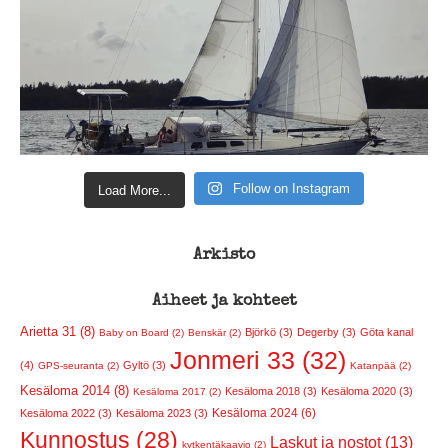
Follow on Instagram
Load More...
Arkisto
Aiheet ja kohteet
Arietta 31 (8)
Björkö (3)
Degerby (3)
Göta kanal
Baby on Board (2)
Benskär (2)
Jonmeri 33 (32)
(4)
Gyltö (3)
GPS-seuranta (2)
Katanpää (2)
Kesäloma 2014 (8)
Kesäloma 2018 (3)
Kesäloma 2020 (3)
Kesäloma 2017 (2)
Kesäloma 2024 (6)
Kesäloma 2022 (3)
Kesäloma 2023 (3)
Kunnostus (28)
Laskut ja nostot (13)
kytkentäkaavio (2)