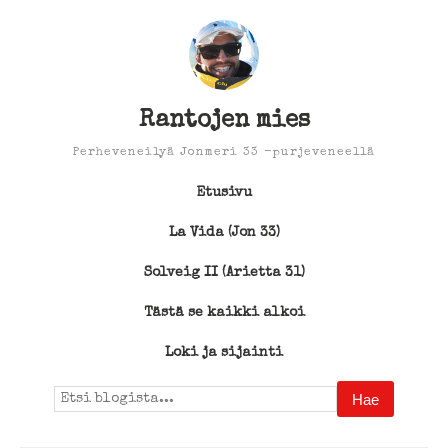
Rantojen mies
Perheveneilyä Jonmeri 33 -purjeveneellä
Etusivu
La Vida (Jon 33)
Solveig II (Arietta 31)
Tästä se kaikki alkoi
Loki ja sijainti
Search
for: