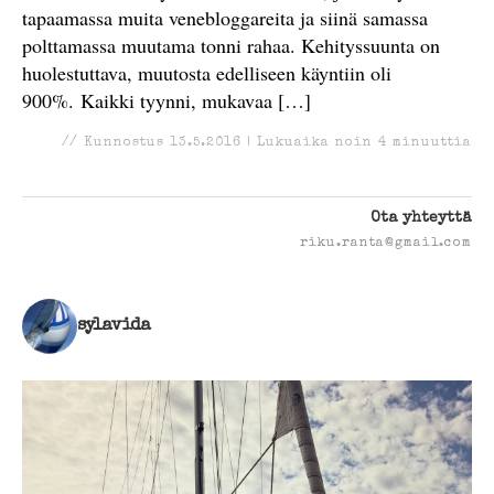
tapaamassa muita venebloggareita ja siinä samassa
polttamassa muutama tonni rahaa. Kehityssuunta on
huolestuttava, muutosta edelliseen käyntiin oli
900%. Kaikki tyynni, mukavaa […]
//
Kunnostus
13.5.2016
|
Lukuaika noin
4
minuuttia
Ota yhteyttä
riku.ranta@gmail.com
sylavida