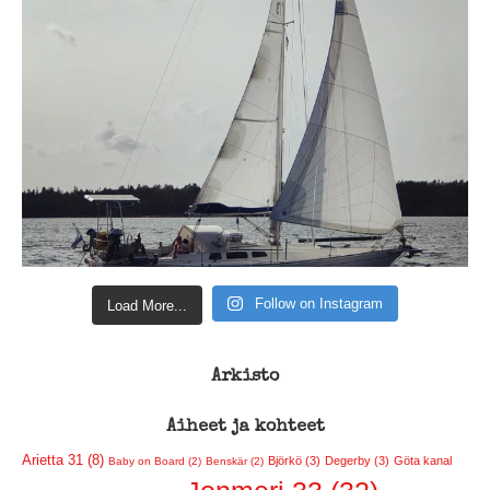
Follow on Instagram
Load More...
Arkisto
Aiheet ja kohteet
Arietta 31 (8)
Björkö (3)
Degerby (3)
Göta kanal
Baby on Board (2)
Benskär (2)