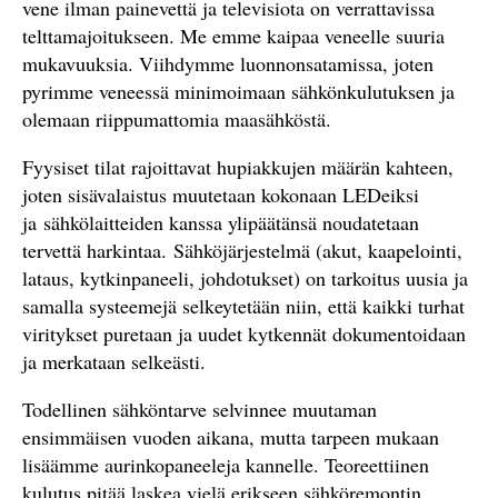
vene ilman painevettä ja televisiota on verrattavissa
telttamajoitukseen. Me emme kaipaa veneelle suuria
mukavuuksia. Viihdymme luonnonsatamissa, joten
pyrimme veneessä minimoimaan sähkönkulutuksen ja
olemaan riippumattomia maasähköstä.
Fyysiset tilat rajoittavat hupiakkujen määrän kahteen,
joten sisävalaistus muutetaan kokonaan LEDeiksi
ja sähkölaitteiden kanssa ylipäätänsä noudatetaan
tervettä harkintaa. Sähköjärjestelmä (akut, kaapelointi,
lataus, kytkinpaneeli, johdotukset) on tarkoitus uusia ja
samalla systeemejä selkeytetään niin, että kaikki turhat
viritykset puretaan ja uudet kytkennät dokumentoidaan
ja merkataan selkeästi.
Todellinen sähköntarve selvinnee muutaman
ensimmäisen vuoden aikana, mutta tarpeen mukaan
lisäämme a
urinkopaneeleja kannelle. Teoreettiinen
kulutus pitää laskea vielä erikseen sähköremontin