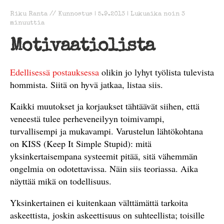
Riku Ranta
//
Kunnostus
|
5.9.2013
|
Lukuaika noin
3
minuuttia
Motivaatiolista
Edellisessä postauksessa
olikin jo lyhyt työlista tulevista
hommista. Siitä on hyvä jatkaa, listaa siis.
Kaikki muutokset ja korjaukset tähtäävät siihen, että
veneestä tulee perheveneilyyn toimivampi,
turvallisempi ja mukavampi. Varustelun lähtökohtana
on KISS (Keep It Simple Stupid): mitä
yksinkertaisempana systeemit pitää, sitä vähemmän
ongelmia on odotettavissa. Näin siis teoriassa. Aika
näyttää mikä on todellisuus.
Yksinkertainen ei kuitenkaan välttämättä tarkoita
askeettista, joskin askeettisuus on suhteellista; toisille