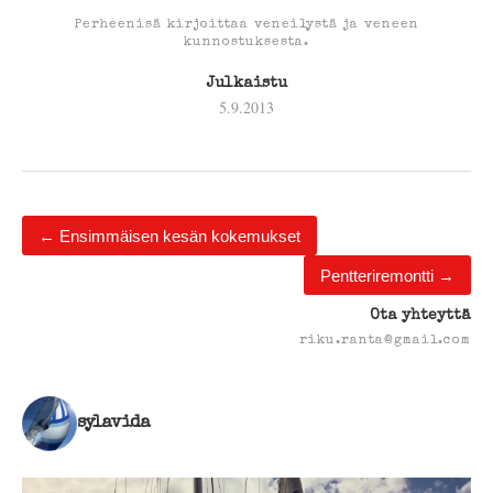
Perheenisä kirjoittaa veneilystä ja veneen
kunnostuksesta.
Julkaistu
5.9.2013
←
Ensimmäisen kesän kokemukset
Pentteriremontti
→
Ota yhteyttä
riku.ranta@gmail.com
sylavida