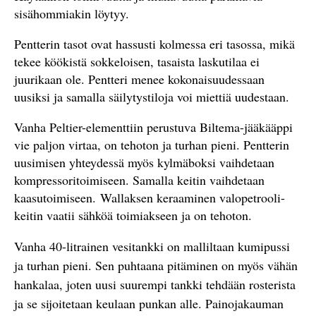
sisähommiakin löytyy.
Pentterin tasot ovat hassusti kolmessa eri tasossa, mikä
tekee köökistä sokkeloisen, tasaista laskutilaa ei
juurikaan ole. Pentteri menee kokonaisuudessaan
uusiksi ja samalla säilytystiloja voi miettiä uudestaan.
Vanha Peltier-elementtiin perustuva Biltema-jääkääppi
vie paljon virtaa, on tehoton ja turhan pieni. Pentterin
uusimisen yhteydessä myös kylmäboksi vaihdetaan
kompressoritoimiseen. Samalla keitin vaihdetaan
kaasutoimiseen. Wallaksen keraaminen valopetrooli-
keitin vaatii sähköä toimiakseen ja on tehoton.
Vanha 40-litrainen vesitankki on malliltaan kumipussi
ja turhan pieni. Sen puhtaana pitäminen on myös vähän
hankalaa, joten uusi suurempi tankki tehdään rosterista
ja se sijoitetaan keulaan punkan alle. Painojakauman