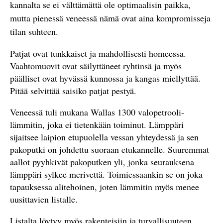
kannalta se ei välttämättä ole optimaalisin paikka,
mutta pienessä veneessä nämä ovat aina kompromisseja
tilan suhteen.
Patjat ovat tunkkaiset ja mahdollisesti homeessa.
Vaahtomuovit ovat säilyttäneet ryhtinsä ja myös
päälliset ovat hyvässä kunnossa ja kangas miellyttää.
Pitää selvittää saisiko patjat pestyä.
Veneessä tuli mukana Wallas 1300 valopetrooli-
lämmitin, joka ei tietenkään toiminut. Lämppäri
sijaitsee laipion etupuolella vessan yhteydessä ja sen
pakoputki on johdettu suoraan etukannelle. Suuremmat
aallot pyyhkivät pakoputken yli, jonka seurauksena
lämppäri sylkee merivettä. Toimiessaankin se on joka
tapauksessa alitehoinen, joten lämmitin myös menee
uusittavien listalle.
Listalta löytyy myös rakenteisiin ja turvallisuuteen