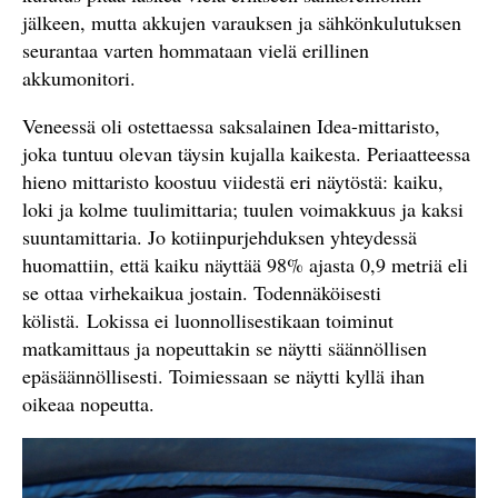
jälkeen, mutta akkujen varauksen ja sähkönkulutuksen
seurantaa varten hommataan vielä erillinen
akkumonitori.
Veneessä oli ostettaessa saksalainen Idea-mittaristo,
joka tuntuu olevan täysin kujalla kaikesta. Periaatteessa
hieno mittaristo koostuu viidestä eri näytöstä: kaiku,
loki ja kolme tuulimittaria; tuulen voimakkuus ja kaksi
suuntamittaria. Jo kotiinpurjehduksen yhteydessä
huomattiin, että kaiku näyttää 98% ajasta 0,9 metriä eli
se ottaa virhekaikua jostain. Todennäköisesti
kölistä. Lokissa ei luonnollisestikaan toiminut
matkamittaus ja nopeuttakin se näytti säännöllisen
epäsäännöllisesti. Toimiessaan se näytti kyllä ihan
oikeaa nopeutta.