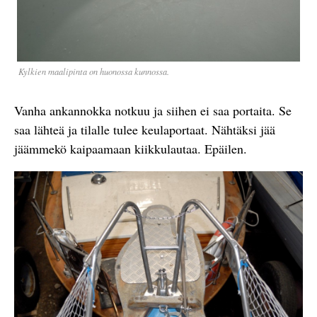
Kylkien maalipinta on huonossa kunnossa.
Vanha ankannokka notkuu ja siihen ei saa portaita. Se
saa lähteä ja tilalle tulee keulaportaat. Nähtäksi jää
jäämmekö kaipaamaan kiikkulautaa. Epäilen.