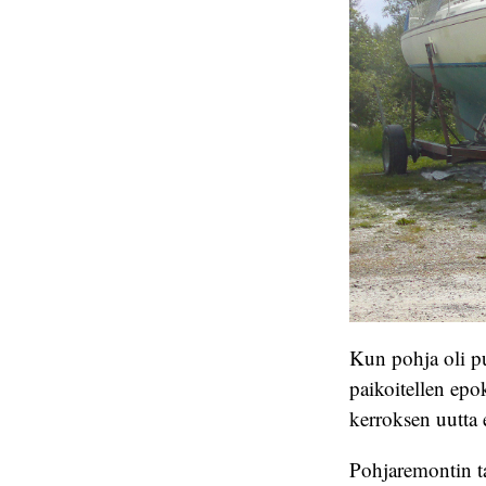
Kun pohja oli pu
paikoitellen epo
kerroksen uutta 
Pohjaremontin t