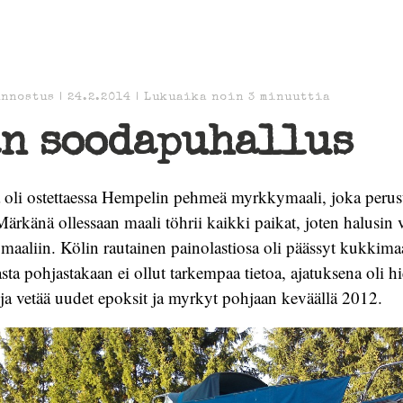
unnostus
|
24.2.2014
|
Lukuaika noin
3
minuuttia
an soodapuhallus
 oli ostettaessa Hempelin pehmeä myrkkymaali, joka perus
ärkänä ollessaan maali töhrii kaikki paikat, joten halusin 
maaliin. Kölin rautainen painolastiosa oli päässyt kukkima
asta pohjastakaan ei ollut tarkempaa tietoa, ajatuksena oli 
ja vetää uudet epoksit ja myrkyt pohjaan keväällä 2012.