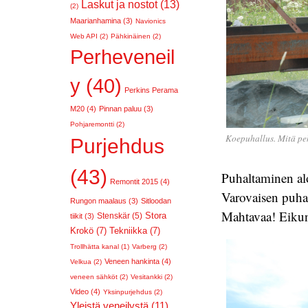
Laskut ja nostot (13)
(2)
Maarianhamina (3)
Navionics
Web API (2)
Pähkinäinen (2)
Perheveneil
y (40)
Perkins Perama
M20 (4)
Pinnan paluu (3)
Pohjaremontti (2)
Koepuhallus. Mitä pe
Purjehdus
(43)
Puhaltaminen alo
Remontit 2015 (4)
Varovaisen puhal
Rungon maalaus (3)
Sitloodan
Mahtavaa! Eiku
Stora
Stenskär (5)
tiikit (3)
Krokö (7)
Tekniikka (7)
Trollhätta kanal (1)
Varberg (2)
Veneen hankinta (4)
Velkua (2)
veneen sähköt (2)
Vesitankki (2)
Video (4)
Yksinpurjehdus (2)
Yleistä veneilystä (11)