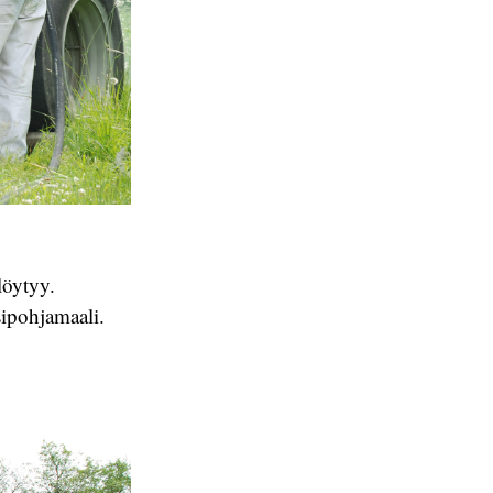
löytyy.
sipohjamaali.