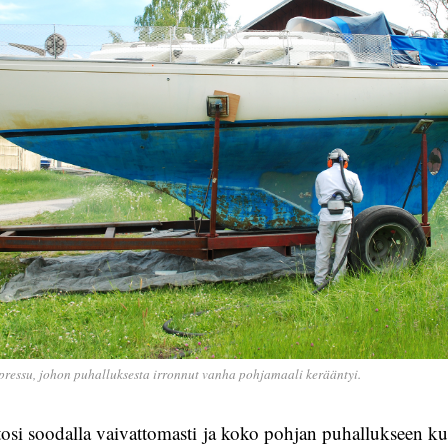
n pressu, johon puhalluksesta irronnut vanha pohjamaali kerääntyi.
osi soodalla vaivattomasti ja koko pohjan puhallukseen ku