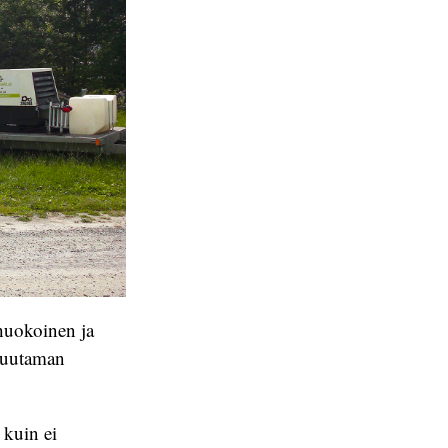
 huokoinen ja
 muutaman
 kuin ei