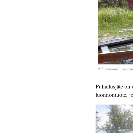
Poharemontin yhteydes
Puhallusjäte on o
luonnontuote, j