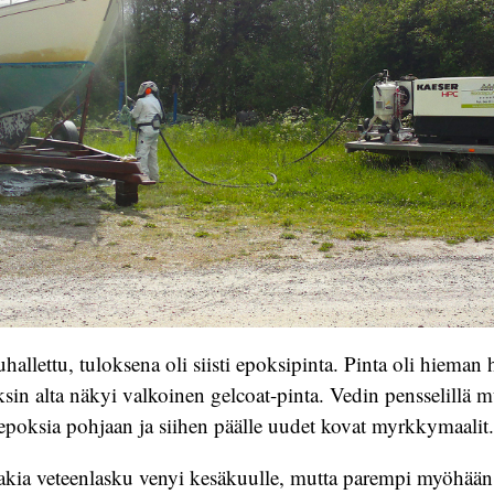
hallettu, tuloksena oli siisti epoksipinta. Pinta oli hieman
ksin alta näkyi valkoinen gelcoat-pinta. Vedin pensselillä
epoksia pohjaan ja siihen päälle uudet kovat myrkkymaalit.
akia veteenlasku venyi kesäkuulle, mutta parempi myöhään