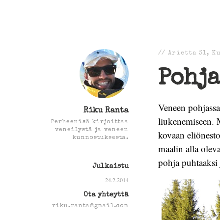
//
Arietta 31
,
K
Pohj
Veneen pohjassa
Riku Ranta
liukenemiseen. M
Perheenisä kirjoittaa
veneilystä ja veneen
kovaan eliönesto
kunnostuksesta.
maalin alla olev
pohja puhtaaksi 
Julkaistu
24.2.2014
Ota yhteyttä
riku.ranta@gmail.com