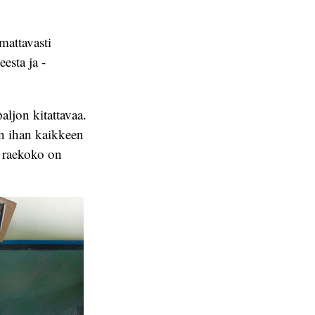
mattavasti
esta ja -
aljon kitattavaa.
en ihan kaikkeen
a raekoko on