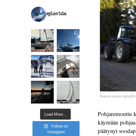
sylavida
Veneen nosto syksyllä
Pohjaremontin ka
Load More...
käymään pohjaa l
Follow on
päätynyt soodap
Instagram