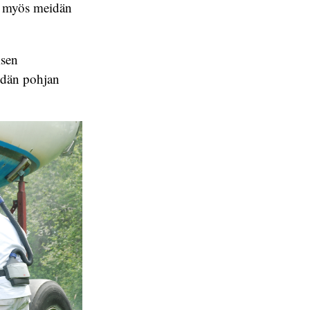
a myös meidän
isen
eidän pohjan