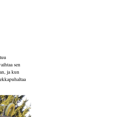
tuu
vaihtaa sen
an, ja kun
hiekkapuhaltaa