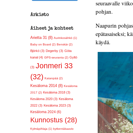
seuraavalle viiko
pohjan.
Arkisto
Naapurin pohjass
Aiheet ja kohteet
epätasaiseksi; k
Arietta 31 (8)
Aurinkosähkö (1)
käydä.
Baby on Board (2)
Benskär (2)
Björkö (3)
Degerby (3)
Göta
kanal (4)
Gyltö
GPS-seuranta (2)
Jonmeri 33
(3)
(32)
Katanpää (2)
Kesäloma 2014 (8)
Kesäloma
Kesäloma 2018 (3)
2017 (2)
Kesäloma 2020 (3)
Kesäloma
2022 (3)
Kesäloma 2023 (3)
Kesäloma 2024 (6)
Kunnostus (28)
Kylmäpihlaja (1)
kytkentäkaavio