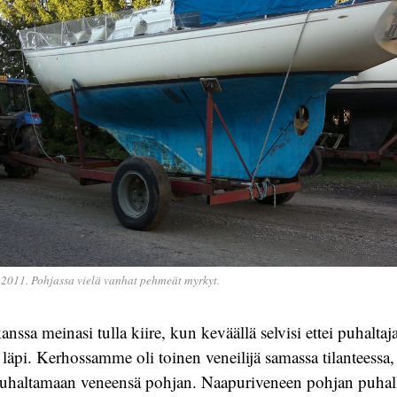
 2011. Pohjassa vielä vanhat pehmeät myrkyt.
nssa meinasi tulla kiire, kun keväällä selvisi ettei puhalta
äpi. Kerhossamme oli toinen veneilijä samassa tilanteessa, 
uhaltamaan veneensä pohjan. Naapuriveneen pohjan puhallu