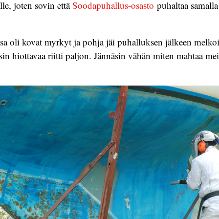
lle, joten sovin että
Soodapuhallus-osasto
puhaltaa samall
a oli kovat myrkyt ja pohja jäi puhalluksen jälkeen melko
äsin hiottavaa riitti paljon. Jännäsin vähän miten mahtaa m