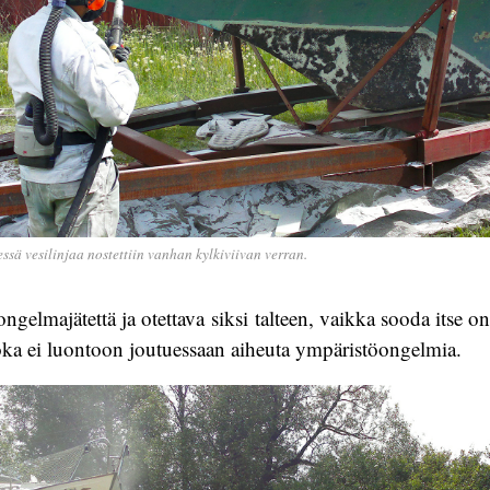
sä vesilinjaa nostettiin vanhan kylkiviivan verran.
ngelmajätettä ja otettava siksi talteen, vaikka sooda itse o
oka ei luontoon joutuessaan aiheuta ympäristöongelmia.