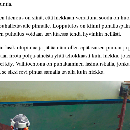
untia.
n hienous on siinä, että hiekkaan verrattuna sooda on huo
puhallettavalle pinnalle. Lopputulos on kiinni puhalluspaine
en puhallus voidaan tarvittaessa tehdä hyvinkin hellästi.
n lasikuitupintaa ja jättää näin ollen epätasaisen pinnan ja p
aan irrota pohja-aineista yhtä tehokkaasti kuin hiekka, jot
 ei käy. Vaihtoehtona on puhaltaminen lasimurskalla, jonk
 se siksi revi pintaa samalla tavalla kuin hiekka.