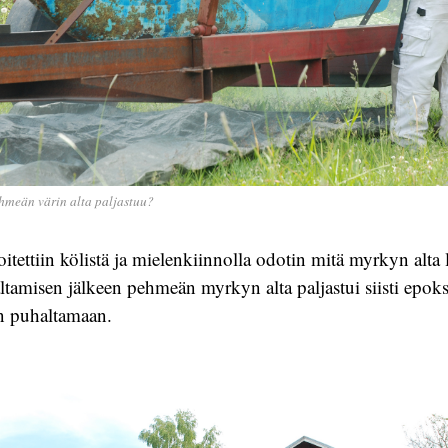
hmeän värin alta paljastuu?
itettiin kölistä ja mielenkiinnolla odotin mitä myrkyn alta 
tamisen jälkeen pehmeän myrkyn alta paljastui siisti epok
n puhaltamaan.