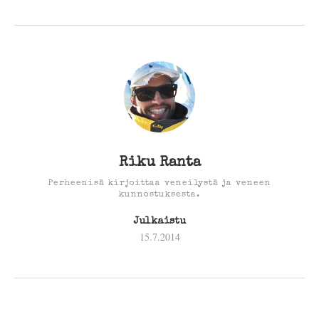
Riku Ranta
Perheenisä kirjoittaa veneilystä ja veneen
kunnostuksesta.
Julkaistu
15.7.2014