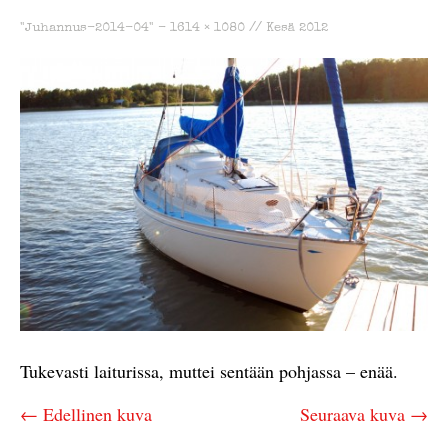
"Juhannus-2014-04" -
1614 × 1080
//
Kesä 2012
Tukevasti laiturissa, muttei sentään pohjassa – enää.
← Edellinen kuva
Seuraava kuva →