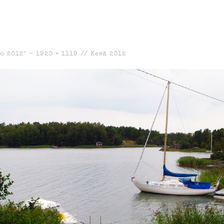
to 2012" -
1920 × 1119
//
Kesä 2012