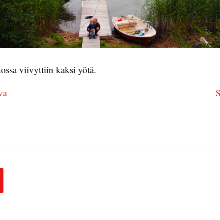
ssa viivyttiin kaksi yötä.
va
S