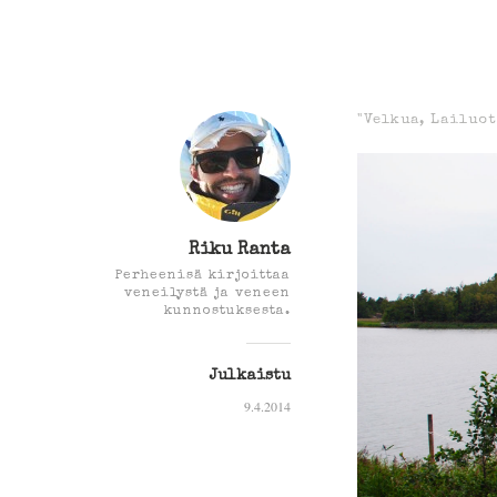
"Velkua, Lailuo
Riku Ranta
Perheenisä kirjoittaa
veneilystä ja veneen
kunnostuksesta.
Julkaistu
9.4.2014