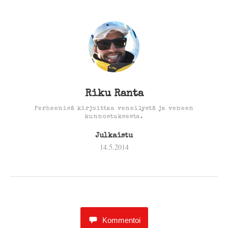
Riku Ranta
Perheenisä kirjoittaa veneilystä ja veneen
kunnostuksesta.
Julkaistu
14.5.2014
Kommentoi