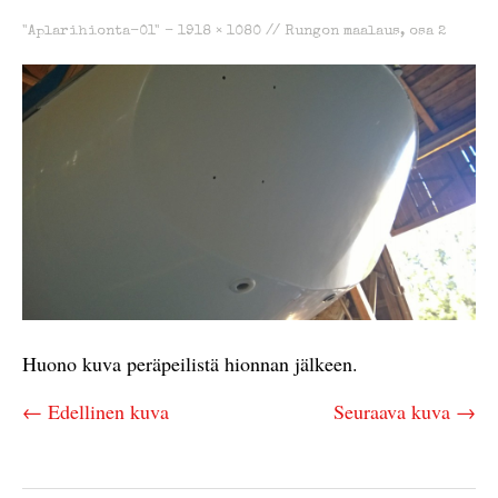
"Aplarihionta-01" -
1918 × 1080
//
Rungon maalaus, osa 2
Huono kuva peräpeilistä hionnan jälkeen.
← Edellinen kuva
Seuraava kuva →