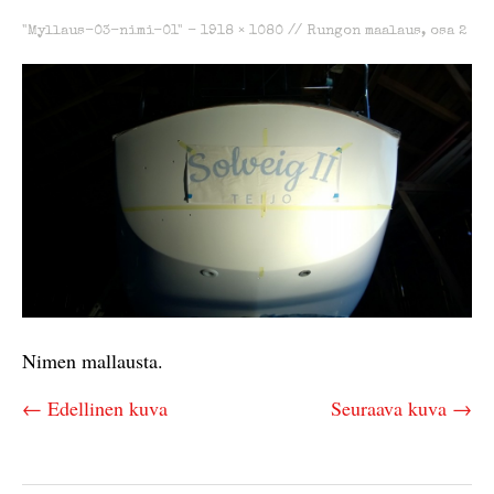
"Myllaus-03-nimi-01" -
1918 × 1080
//
Rungon maalaus, osa 2
Nimen mallausta.
← Edellinen kuva
Seuraava kuva →