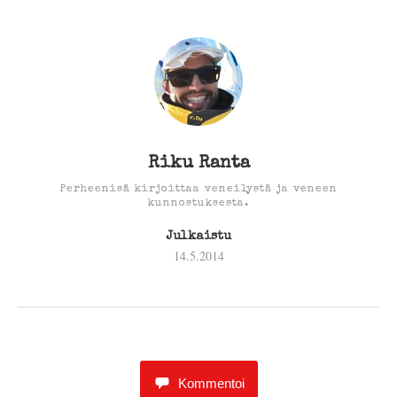
Riku Ranta
Perheenisä kirjoittaa veneilystä ja veneen
kunnostuksesta.
Julkaistu
14.5.2014
Kommentoi