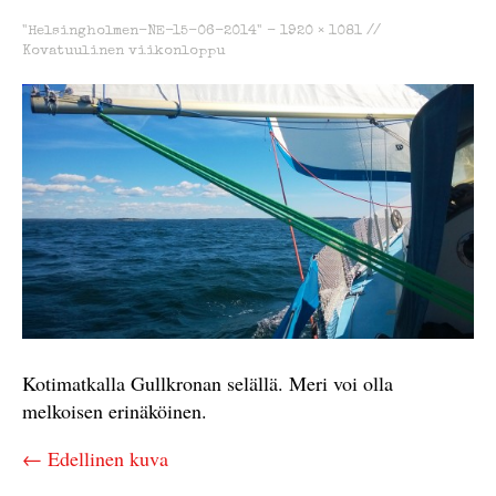
"Helsingholmen-NE-15-06-2014" -
1920 × 1081
//
Kovatuulinen viikonloppu
Kotimatkalla Gullkronan selällä. Meri voi olla
melkoisen erinäköinen.
← Edellinen kuva