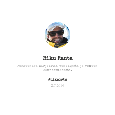
Riku Ranta
Perheenisä kirjoittaa veneilystä ja veneen
kunnostuksesta.
Julkaistu
2.7.2014