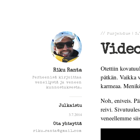
//
Purjehdus
|
3.
Video
Otettiin kovatuu
Riku Ranta
pätkän. Vaikka v
Perheenisä kirjoittaa
veneilystä ja veneen
karmeaa. Menik
kunnostuksesta.
Noh, eniveis. Pä
Julkaistu
reivi. Sivutuule
3.7.2014
veneellemme sii
Ota yhteyttä
riku.ranta@gmail.com