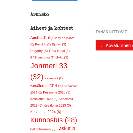
Arkisto
Aiheet ja kohteet
TÄHÄN LIITTYVÄT
Arietta 31 (8)
Baby on Board
Björkö (3)
←
Kovatuulinen 
(2)
Benskär (2)
Degerby (3)
Göta kanal (4)
Gyltö (3)
GPS-seuranta (2)
Jonmeri 33
(32)
Katanpää (2)
Kesäloma 2014 (8)
Kesäloma
Kesäloma 2018 (3)
2017 (2)
Kesäloma 2020 (3)
Kesäloma
2022 (3)
Kesäloma 2023 (3)
Kesäloma 2024 (6)
Kunnostus (28)
Laskut ja
kytkentäkaavio (2)