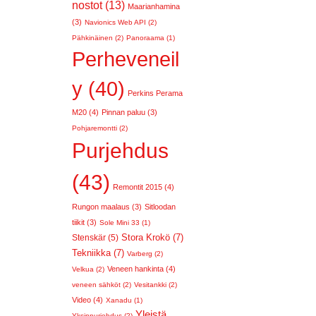
nostot (13)
Maarianhamina
(3)
Navionics Web API (2)
Pähkinäinen (2)
Panoraama (1)
Perheveneil
y (40)
Perkins Perama
M20 (4)
Pinnan paluu (3)
Pohjaremontti (2)
Purjehdus
(43)
Remontit 2015 (4)
Rungon maalaus (3)
Sitloodan
tiikit (3)
Sole Mini 33 (1)
Stora Krokö (7)
Stenskär (5)
Tekniikka (7)
Varberg (2)
Veneen hankinta (4)
Velkua (2)
veneen sähköt (2)
Vesitankki (2)
Video (4)
Xanadu (1)
Yleistä
Yksinpurjehdus (2)