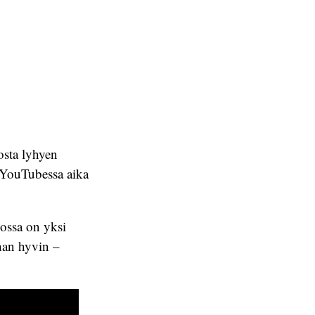
osta lyhyen
n YouTubessa aika
sossa on yksi
han hyvin –