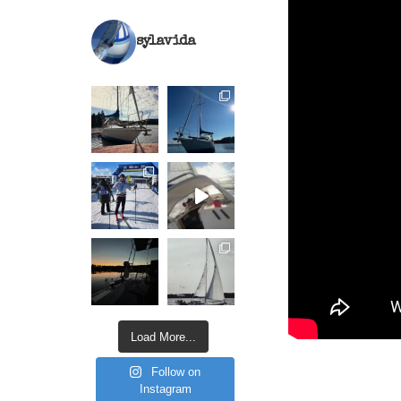
sylavida
Load More...
Follow on
Instagram