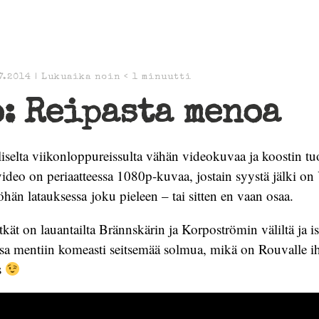
7.2014
|
Lukuaika noin
< 1
minuutti
: Reipasta menoa
liselta viikonloppureissulta vähän videokuvaa ja koostin tu
ideo on periaatteessa 1080p-kuvaa, jostain syystä jälki o
öhän latauksessa
joku pieleen – tai sitten en vaan osaa.
tkät on lauantailta Brännskärin ja Korpoströmin väliltä ja i
ssa mentiin komeasti seitsemää solmua, mikä on Rouvalle i
s