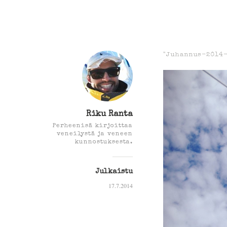
"Juhannus-2014
Riku Ranta
Perheenisä kirjoittaa
veneilystä ja veneen
kunnostuksesta.
Julkaistu
17.7.2014