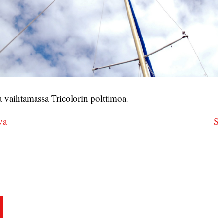
 vaihtamassa Tricolorin polttimoa.
va
S