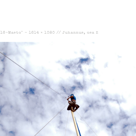
-16-Masto" -
1614 × 1080
//
Juhannus, osa 2