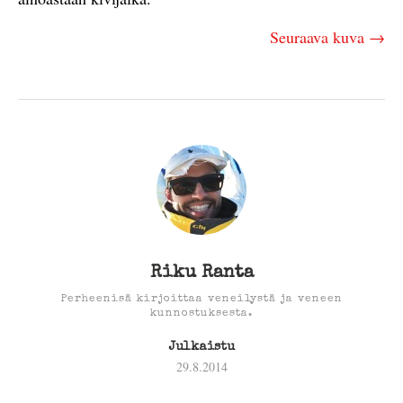
Seuraava kuva →
Riku Ranta
Perheenisä kirjoittaa veneilystä ja veneen
kunnostuksesta.
Julkaistu
29.8.2014