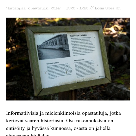
"Katanpaa-opastaulu-2014" -
1920 × 1285
//
Loma Goes On
Informatiivisia ja mielenkiintoisia opastauluja, jotka
kertovat saaren historiasta. Osa rakennuksista on
entisöity ja hyvässä kunnossa, osasta on jäljellä
ainoastaan kivijalka.