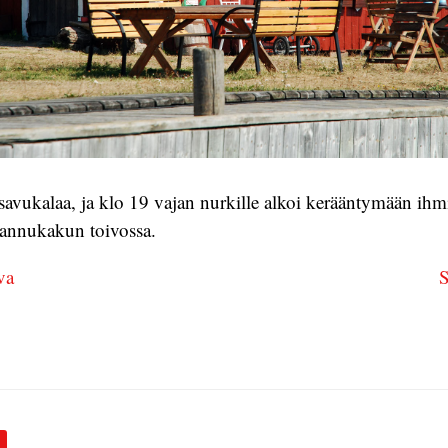
 savukalaa, ja klo 19 vajan nurkille alkoi kerääntymään ihm
nnukakun toivossa.
va
S