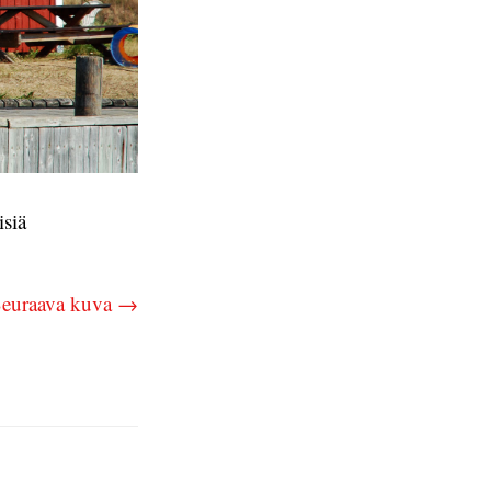
isiä
euraava kuva →