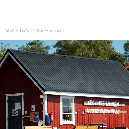
" -
1920 × 1285
//
Visit Åland