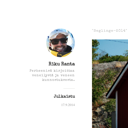
"Seglinge-2014
Riku Ranta
Perheenisä kirjoittaa
veneilystä ja veneen
kunnostuksesta.
Julkaistu
17.9.2014