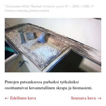
"Sitlooda-2015-Vanhat-tiikit-pois-2" -
1920 × 1081
//
Jotain vanhaa, jotain uutta
Pintojen putsauksessa parhaiksi työkaluiksi
osoittautuivat kovametallinen skrapa ja hiomasieni.
← Edellinen kuva
Seuraava kuva →