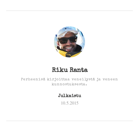
Riku Ranta
Perheenisä kirjoittaa veneilystä ja veneen
kunnostuksesta.
Julkaistu
10.5.2015