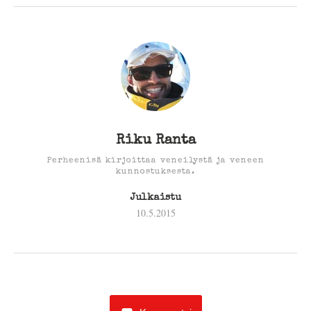
Riku Ranta
Perheenisä kirjoittaa veneilystä ja veneen
kunnostuksesta.
Julkaistu
10.5.2015