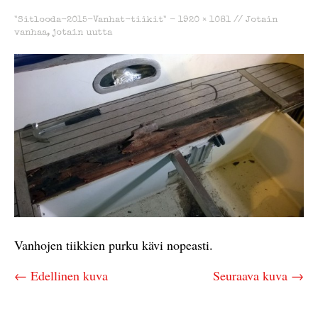
"Sitlooda-2015-Vanhat-tiikit" -
1920 × 1081
//
Jotain
vanhaa, jotain uutta
Vanhojen tiikkien purku kävi nopeasti.
← Edellinen kuva
Seuraava kuva →