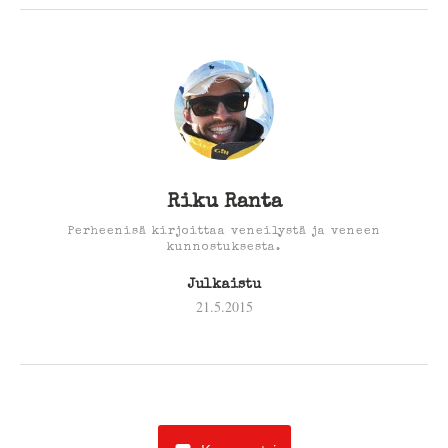
Riku Ranta
Perheenisä kirjoittaa veneilystä ja veneen
kunnostuksesta.
Julkaistu
21.5.2015