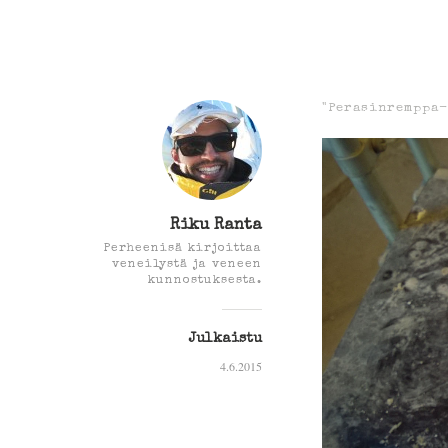
"Perasinremppa-
Riku Ranta
Perheenisä kirjoittaa
veneilystä ja veneen
kunnostuksesta.
Julkaistu
4.6.2015