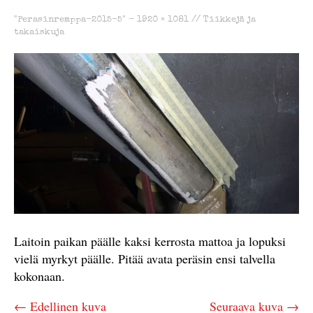
"Perasinremppa-2015-5" -
1920 × 1081
//
Tiikkejä ja
takaiskuja
Laitoin paikan päälle kaksi kerrosta mattoa ja lopuksi
vielä myrkyt päälle. Pitää avata peräsin ensi talvella
kokonaan.
← Edellinen kuva
Seuraava kuva →