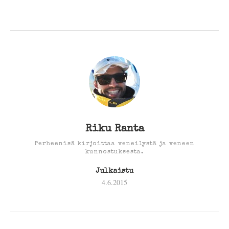
Riku Ranta
Perheenisä kirjoittaa veneilystä ja veneen
kunnostuksesta.
Julkaistu
4.6.2015