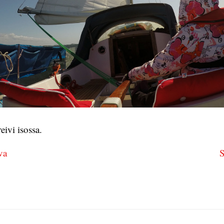
eivi isossa.
va
S