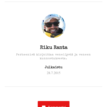
Riku Ranta
Perheenisä kirjoittaa veneilystä ja veneen
kunnostuksesta.
Julkaistu
28.7.2015