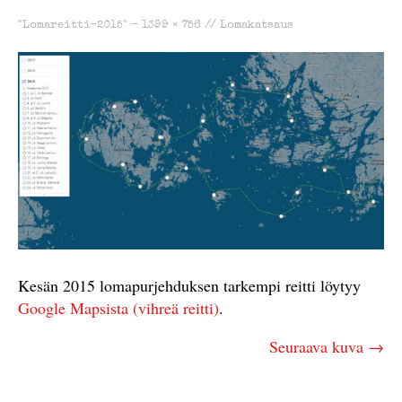
"Lomareitti-2015" -
1399 × 756
//
Lomakatsaus
Kesän 2015 lomapurjehduksen tarkempi reitti löytyy
Google Mapsista (vihreä reitti)
.
Seuraava kuva →