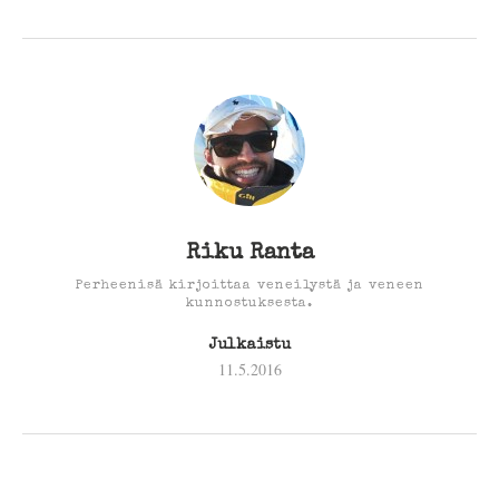
Riku Ranta
Perheenisä kirjoittaa veneilystä ja veneen
kunnostuksesta.
Julkaistu
11.5.2016