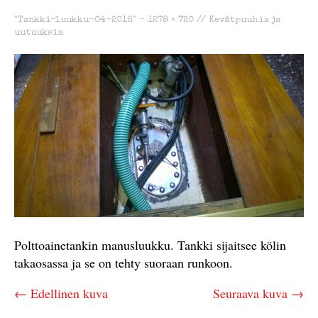
"Tankki-luukku-04-2016" -
1278 × 720
//
Kevätpuuhia ja
uutuuksia
Polttoainetankin manusluukku. Tankki sijaitsee kölin
takaosassa ja se on tehty suoraan runkoon.
← Edellinen kuva
Seuraava kuva →