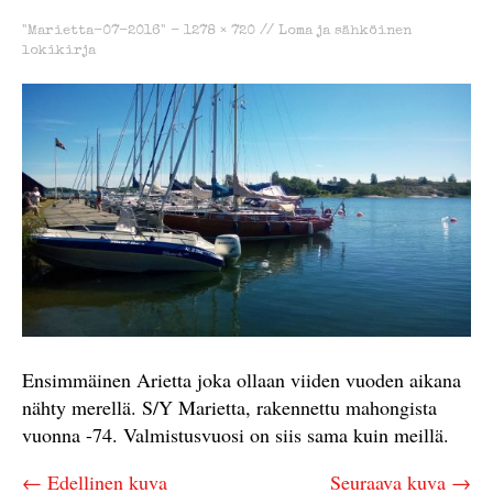
"Marietta-07-2016" -
1278 × 720
//
Loma ja sähköinen
lokikirja
Ensimmäinen Arietta joka ollaan viiden vuoden aikana
nähty merellä. S/Y Marietta, rakennettu mahongista
vuonna -74. Valmistusvuosi on siis sama kuin meillä.
← Edellinen kuva
Seuraava kuva →