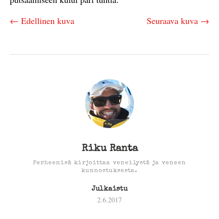
← Edellinen kuva
Seuraava kuva →
Riku Ranta
Perheenisä kirjoittaa veneilystä ja veneen
kunnostuksesta.
Julkaistu
2.6.2017