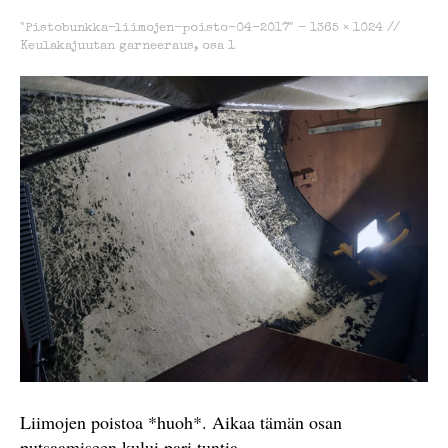
"Pistobunkka-liimojen-poisto-04-2017" -
1365 × 1024
//
Keulakajuutan garneeraus, osa 1
Liimojen poistoa *huoh*. Aikaa tämän osan
putsaamiseen kului pari tuntia.