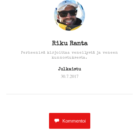
Riku Ranta
Perheenisä kirjoittaa veneilystä ja veneen
kunnostuksesta.
Julkaistu
30.7.2017
Kommentoi