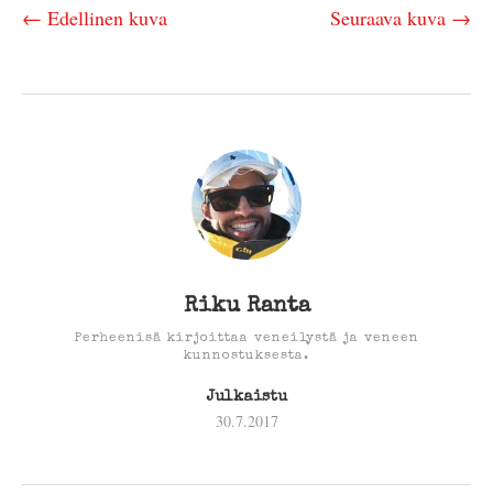
← Edellinen kuva
Seuraava kuva →
Riku Ranta
Perheenisä kirjoittaa veneilystä ja veneen
kunnostuksesta.
Julkaistu
30.7.2017