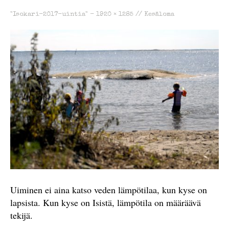
"Isokari-2017-uintia" -
1920 × 1285
//
Kesäloma
Uiminen ei aina katso veden lämpötilaa, kun kyse on
lapsista. Kun kyse on Isistä, lämpötila on määräävä
tekijä.