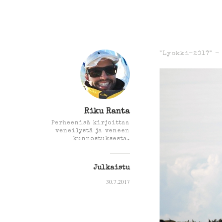
"Lyokki-2017" -
Riku Ranta
Perheenisä kirjoittaa
veneilystä ja veneen
kunnostuksesta.
Julkaistu
30.7.2017