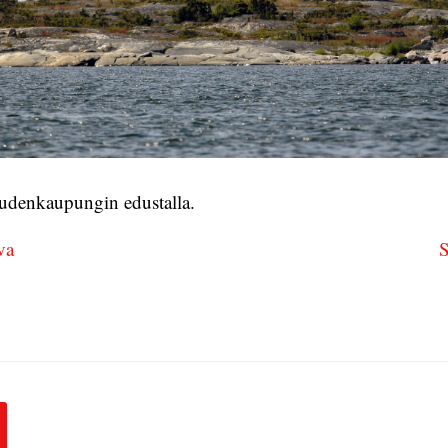
udenkaupungin edustalla.
va
S