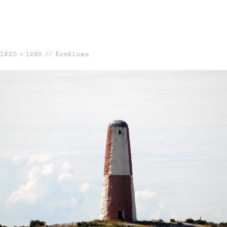
1920 × 1285
//
Kesäloma