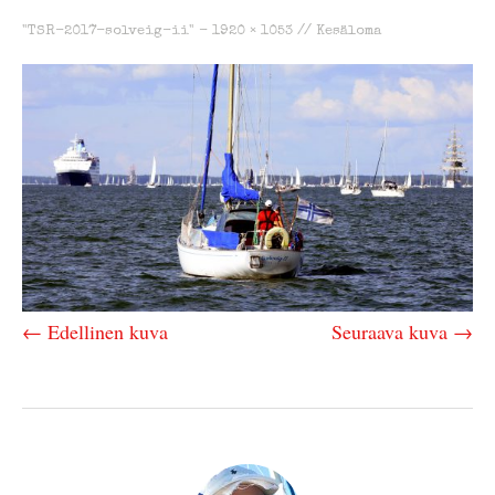
"TSR-2017-solveig-ii" -
1920 × 1053
//
Kesäloma
← Edellinen kuva
Seuraava kuva →