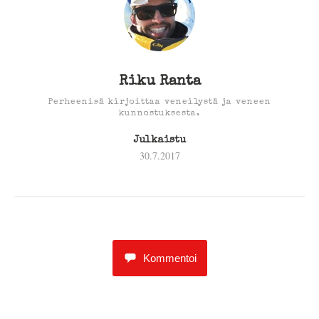
Riku Ranta
Perheenisä kirjoittaa veneilystä ja veneen
kunnostuksesta.
Julkaistu
30.7.2017
Kommentoi