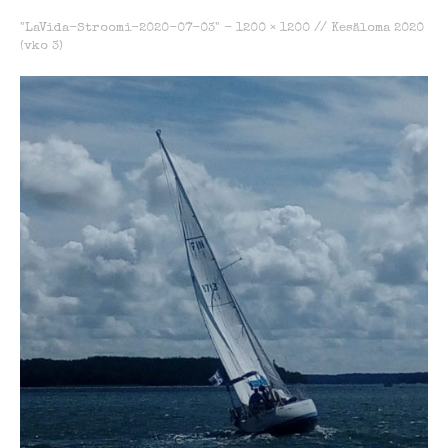
"LaVida-Stroomi-2020-07-03" -
1200 × 1200
//
Kesäloma 2020
(vko 3)