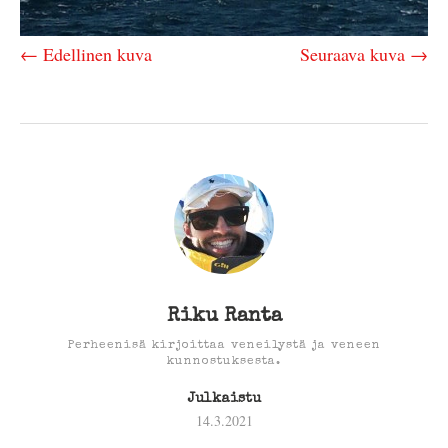
← Edellinen kuva
Seuraava kuva →
Riku Ranta
Perheenisä kirjoittaa veneilystä ja veneen
kunnostuksesta.
Julkaistu
14.3.2021