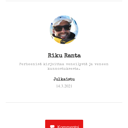
Riku Ranta
Perheenisä kirjoittaa veneilystä ja veneen
kunnostuksesta.
Julkaistu
14.3.2021
Kommentoi