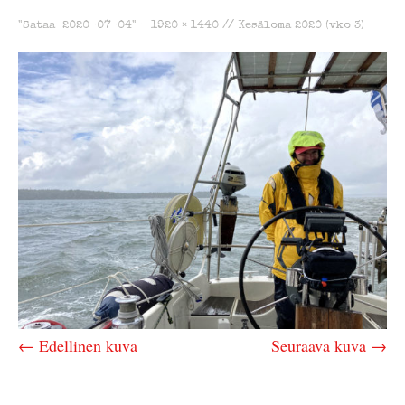
"Sataa-2020-07-04" -
1920 × 1440
//
Kesäloma 2020 (vko 3)
← Edellinen kuva
Seuraava kuva →