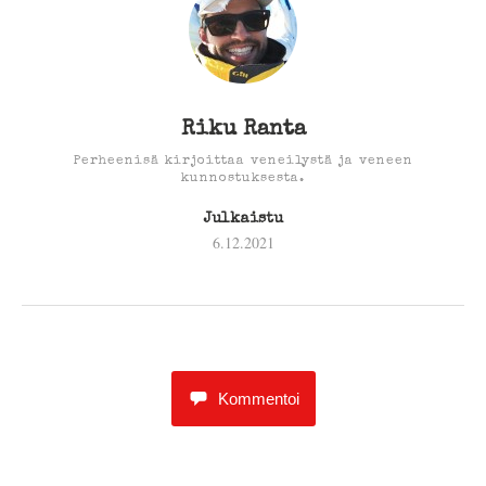
Riku Ranta
Perheenisä kirjoittaa veneilystä ja veneen
kunnostuksesta.
Julkaistu
6.12.2021
Kommentoi