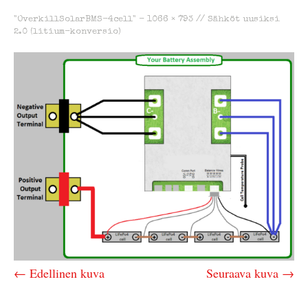
"OverkillSolarBMS-4cell" -
1066 × 793
//
Sähköt uusiksi
2.0 (litium-konversio)
← Edellinen kuva
Seuraava kuva →