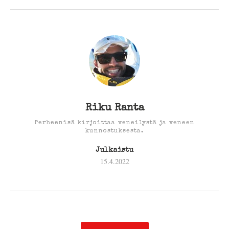
Riku Ranta
Perheenisä kirjoittaa veneilystä ja veneen
kunnostuksesta.
Julkaistu
15.4.2022