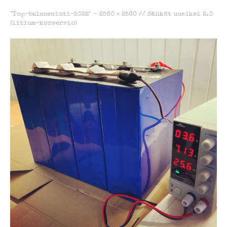
"Top-balansointi-2022" -
2560 × 2560
//
Sähköt uusiksi 2.0
(litium-konversio)