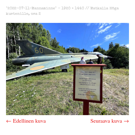
"2022-07-11-Mannaminne" -
1920 × 1440
//
Matkalla Höga
kustenille, osa 2
← Edellinen kuva
Seuraava kuva →