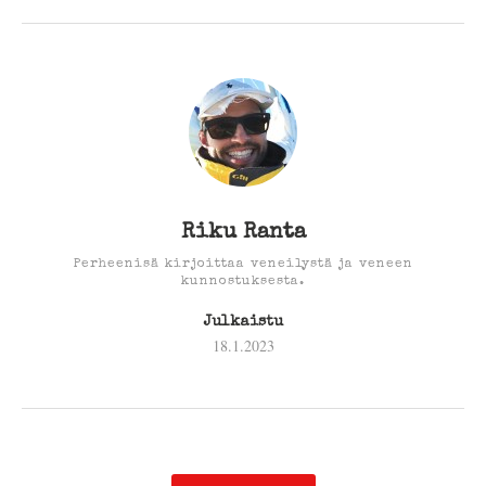
Riku Ranta
Perheenisä kirjoittaa veneilystä ja veneen
kunnostuksesta.
Julkaistu
18.1.2023