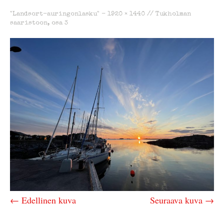
"Landsort-auringonlasku" -
1920 × 1440
//
Tukholman
saaristoon, osa 3
← Edellinen kuva
Seuraava kuva →