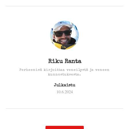
Riku Ranta
Perheenisä kirjoittaa veneilystä ja veneen
kunnostuksesta.
Julkaistu
10.6.2024