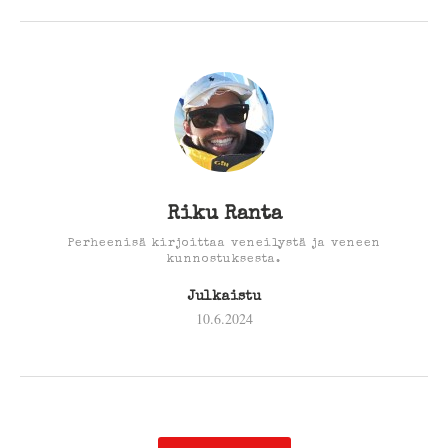
Riku Ranta
Perheenisä kirjoittaa veneilystä ja veneen
kunnostuksesta.
Julkaistu
10.6.2024