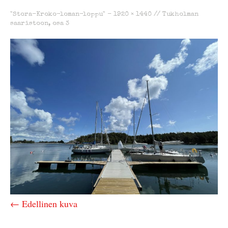
"Stora-Kroko-loman-loppu" -
1920 × 1440
//
Tukholman
saaristoon, osa 3
← Edellinen kuva