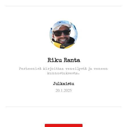
Riku Ranta
Perheenisä kirjoittaa veneilystä ja veneen
kunnostuksesta.
Julkaistu
20.1.2025