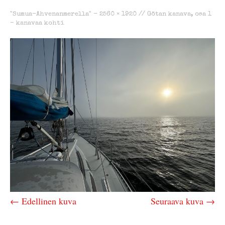
"Sumua-Ahvenanmerella" -
2560 × 1920
//
Götan kanava, osa 1
– kanavaa kohti
← Edellinen kuva
Seuraava kuva →