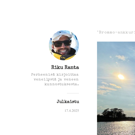
"Brommo-ankkur
Riku Ranta
Perheenisä kirjoittaa
veneilystä ja veneen
kunnostuksesta.
Julkaistu
17.4.2025