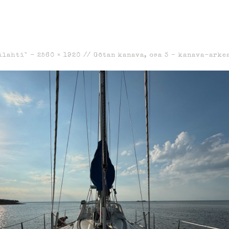
ilahti" -
2560 × 1920
//
Götan kanava, osa 3 – kanava-arke