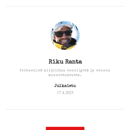
Riku Ranta
Perheenisä kirjoittaa veneilystä ja veneen
kunnostuksesta.
Julkaistu
17.4.2025