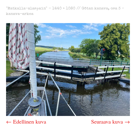
"Matkalla-alaspain" -
1440 × 1080
//
Götan kanava, osa 3 –
kanava-arkea
← Edellinen kuva
Seuraava kuva →