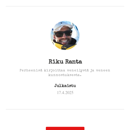
Riku Ranta
Perheenisä kirjoittaa veneilystä ja veneen
kunnostuksesta.
Julkaistu
17.4.2025