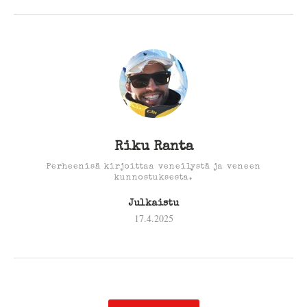
Riku Ranta
Perheenisä kirjoittaa veneilystä ja veneen
kunnostuksesta.
Julkaistu
17.4.2025