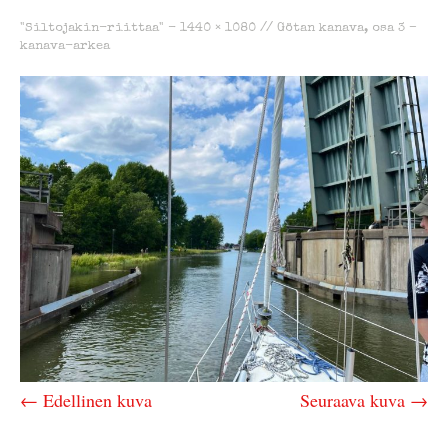
"Siltojakin-riittaa" -
1440 × 1080
//
Götan kanava, osa 3 –
kanava-arkea
← Edellinen kuva
Seuraava kuva →