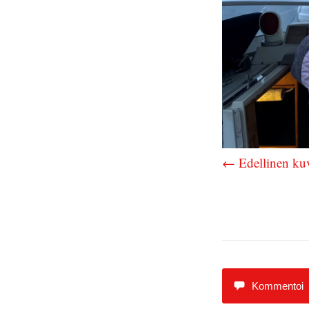
← Edellinen ku
Kommentoi