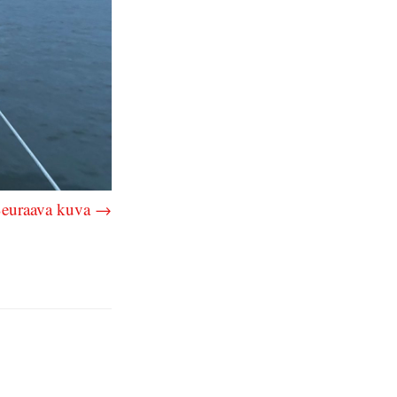
euraava kuva →