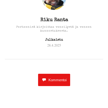
Riku Ranta
Perheenisä kirjoittaa veneilystä ja veneen
kunnostuksesta.
Julkaistu
28.4.2025
Kommentoi