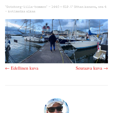
"Goteborg-lilla-bommen" -
1440 × 619
//
Götan kanava, osa 4
– kotimatka alkaa
← Edellinen kuva
Seuraava kuva →