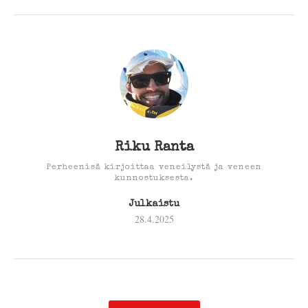
Riku Ranta
Perheenisä kirjoittaa veneilystä ja veneen
kunnostuksesta.
Julkaistu
28.4.2025