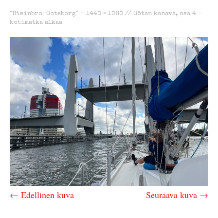
"Hisinbro-Goteborg" -
1440 × 1080
//
Götan kanava, osa 4 –
kotimatka alkaa
← Edellinen kuva
Seuraava kuva →