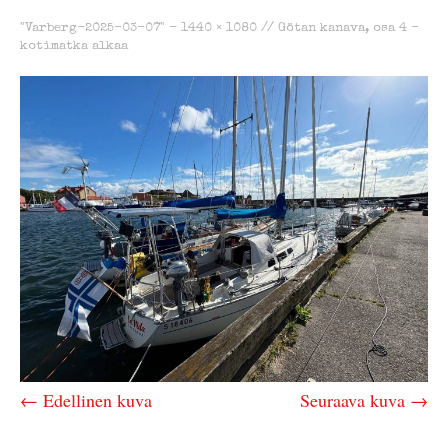
"Varberg-2025-03-07" -
1440 × 1080
//
Götan kanava, osa 4 –
kotimatka alkaa
← Edellinen kuva
Seuraava kuva →