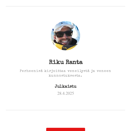
Riku Ranta
Perheenisä kirjoittaa veneilystä ja veneen
kunnostuksesta.
Julkaistu
28.4.2025