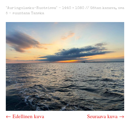
"Auringolasku-Ruotsissa" -
1440 × 1080
//
Götan kanava, osa
5 – suuntana Tanska
← Edellinen kuva
Seuraava kuva →