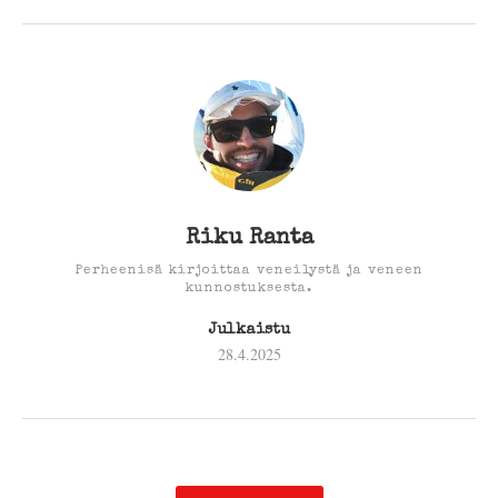
Riku Ranta
Perheenisä kirjoittaa veneilystä ja veneen
kunnostuksesta.
Julkaistu
28.4.2025