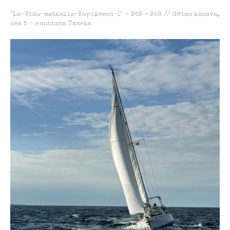
"La-Vida-matkalla-Kopikseen-1" -
959 × 958
//
Götan kanava,
osa 5 – suuntana Tanska