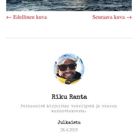
← Edellinen kuva
Seuraava kuva →
Riku Ranta
Perheenisä kirjoittaa veneilystä ja veneen
kunnostuksesta.
Julkaistu
28.4.2025