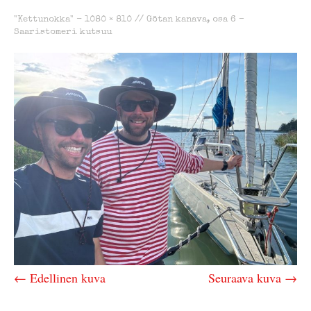
"Kettunokka" -
1080 × 810
//
Götan kanava, osa 6 –
Saaristomeri kutsuu
← Edellinen kuva
Seuraava kuva →