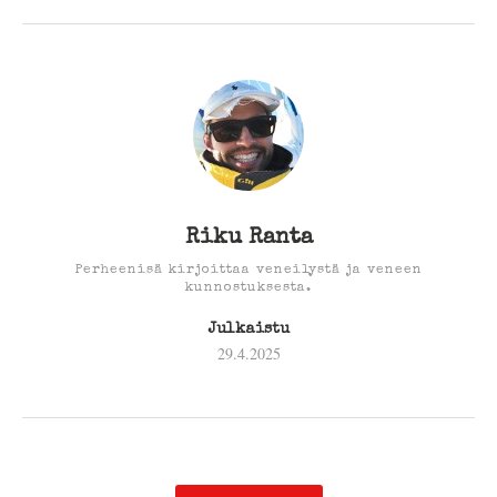
Riku Ranta
Perheenisä kirjoittaa veneilystä ja veneen
kunnostuksesta.
Julkaistu
29.4.2025