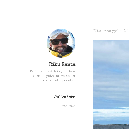
"Uto-nakyy" -
14
Riku Ranta
Perheenisä kirjoittaa
veneilystä ja veneen
kunnostuksesta.
Julkaistu
29.4.2025