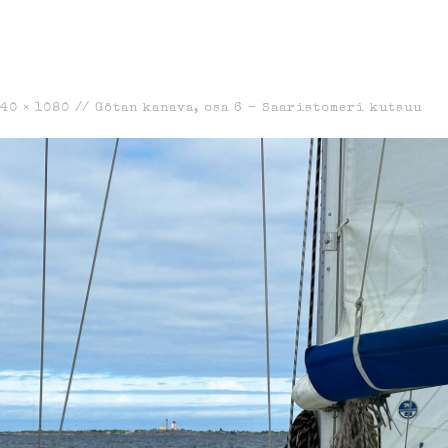
40 × 1080
//
Götan kanava, osa 6 – Saaristomeri kutsuu