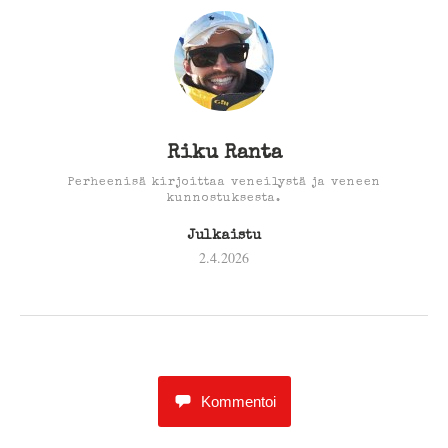
Riku Ranta
Perheenisä kirjoittaa veneilystä ja veneen
kunnostuksesta.
Julkaistu
2.4.2026
Kommentoi