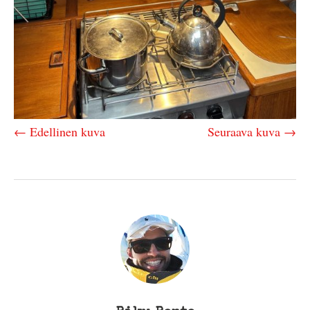
← Edellinen kuva
Seuraava kuva →