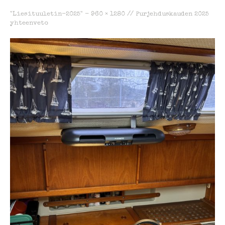
"Liesituuletin-2025" -
960 × 1280
//
Purjehduskauden 2025
yhteenveto