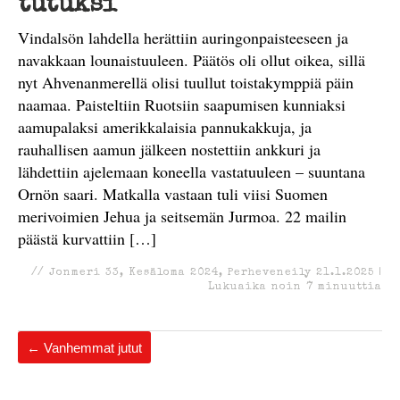
tutuksi
Vindalsön lahdella herättiin auringonpaisteeseen ja
navakkaan lounaistuuleen. Päätös oli ollut oikea, sillä
nyt Ahvenanmerellä olisi tuullut toistakymppiä päin
naamaa. Paisteltiin Ruotsiin saapumisen kunniaksi
aamupalaksi amerikkalaisia pannukakkuja, ja
rauhallisen aamun jälkeen nostettiin ankkuri ja
lähdettiin ajelemaan koneella vastatuuleen – suuntana
Ornön saari. Matkalla vastaan tuli viisi Suomen
merivoimien Jehua ja seitsemän Jurmoa. 22 mailin
päästä kurvattiin […]
//
Jonmeri 33
,
Kesäloma 2024
,
Perheveneily
21.1.2025
|
Lukuaika noin
7
minuuttia
←
Vanhemmat jutut