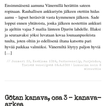
Ensimmäisenä aamuna Vänernillä herättiin sateen
ropinaan. Rauhallisen ankkuriyön jälkeen otettiin hidas
aamu – lapset heräsivät vasta kymmenen jälkeen. Sade
loppui ennen yhtätoista, jonka jälkeen nostettiin ankkuri
ja ajeltiin vajaa 5 mailia länteen Djurön lahdelle. Illaksi
ja seuraavaksi yöksi luvataan kovaa lounaanpuoleista
tuulta, joten oltiin jo edellisenä iltana katsottu pari
hyvää paikkaa valmiiksi. Vänerniltä löytyy paljon hyviä
[…]
//
Jonmeri 33
,
Kesäloma 2024
,
Perheveneily
,
Purjehdus
,
Yleistä veneilystä
28.4.2025
|
Lukuaika noin
8
minuuttia
Götan kanava, osa 3 – kanava-
arkea