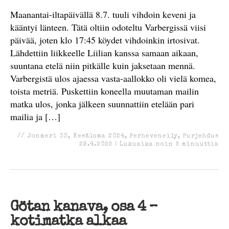
Maanantai-iltapäivällä 8.7. tuuli vihdoin keveni ja
kääntyi länteen. Tätä oltiin odoteltu Varbergissä viisi
päivää, joten klo 17:45 köydet vihdoinkin irtosivat.
Lähdettiin liikkeelle Liilian kanssa samaan aikaan,
suuntana etelä niin pitkälle kuin jaksetaan mennä.
Varbergistä ulos ajaessa vasta-aallokko oli vielä komea,
toista metriä. Puskettiin koneella muutaman mailin
matka ulos, jonka jälkeen suunnattiin etelään pari
mailia ja […]
//
Jonmeri 33
,
Kesäloma 2024
,
Perheveneily
,
Purjehdus
29.4.2025
|
Lukuaika noin
5
minuuttia
Götan kanava, osa 4 –
kotimatka alkaa