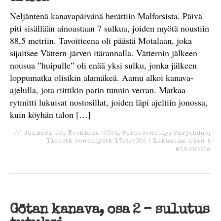
Neljäntenä kanavapäivänä herättiin Malforsista. Päivä
piti sisällään ainoastaan 7 sulkua, joiden myötä noustiin
88,5 metriin. Tavoitteena oli päästä Motalaan, joka
sijaitsee Vättern-järven itärannalla. Vätternin jälkeen
nousua ”huipulle” oli enää yksi sulku, jonka jälkeen
loppumatka olisikin alamäkeä. Aamu alkoi kanava-
ajelulla, jota riittikin parin tunnin verran. Matkaa
rytmitti lukuisat nostosillat, joiden läpi ajeltiin jonossa,
kuin köyhän talon […]
//
Jonmeri 33
,
Kesäloma 2024
,
Perheveneily
,
Purjehdus
,
Yleistä veneilystä
17.4.2025
|
Lukuaika noin
5
minuuttia
Götan kanava, osa 2 – sulutus