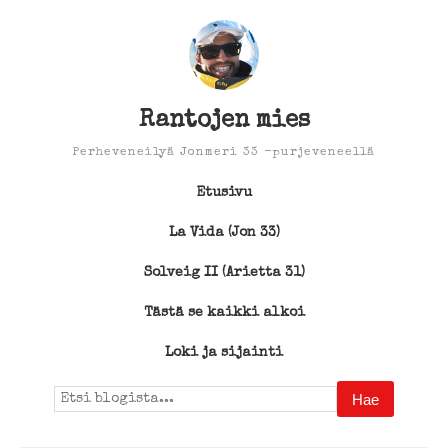
Rantojen mies
Perheveneilyä Jonmeri 33 -purjeveneellä
Etusivu
La Vida (Jon 33)
Solveig II (Arietta 31)
Tästä se kaikki alkoi
Loki ja sijainti
Search
for: