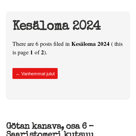
Kesäloma 2024
Kesäloma 2024
There are 6 posts filed in
( this
1
2
is page
of
).
←
Vanhemmat jutut
Götan kanava, osa 6 –
Saaristomeri kutsuu