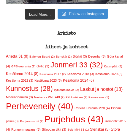
Follow on Instagram
Load More...
Arkisto
Aiheet ja kohteet
Arietta 31 (8)
Björkö (3)
Degerby (3)
Göta kanal
Baby on Board (2)
Benskär (2)
Jonmeri 33 (32)
(4)
Gyltö (3)
GPS-seuranta (2)
Katanpää (2)
Kesäloma 2014 (8)
Kesäloma 2018 (3)
Kesäloma 2020 (3)
Kesäloma 2017 (2)
Kesäloma 2024 (6)
Kesäloma 2022 (3)
Kesäloma 2023 (3)
Kunnostus (28)
Laskut ja nostot (13)
kytkentäkaavio (2)
Maarianhamina (3)
Navionics Web API (2)
Pähkinäinen (2)
Panoraama (1)
Perheveneily (40)
Perkins Perama M20 (4)
Pinnan
Purjehdus (43)
paluu (3)
Remontit 2015
Pohjaremontti (2)
Stora
Stenskär (5)
(4)
Rungon maalaus (3)
Sitloodan tiikit (3)
Sole Mini 33 (1)