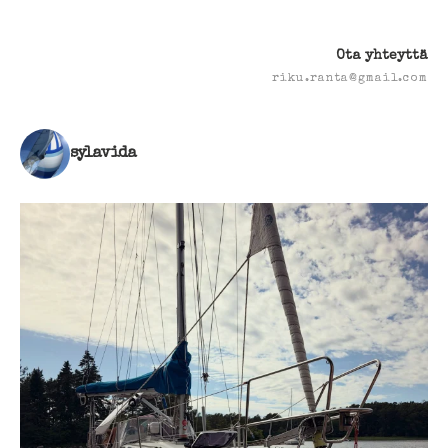
Ota yhteyttä
riku.ranta@gmail.com
sylavida