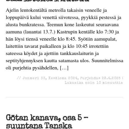
Ajelin lentokentältä metrolla takaisin veneelle ja
loppupäivä kului venettä siivotessa, pyykkiä pestessä ja
alusta bunkratessa. Teemun kone laskeutui seuraavana
aamuna (lauantai 13.7.) Kastrupin kentälle klo 7:30 ja
hän löysi tiensä veneelle klo 8:45. Syötiin aamupalat,
laitettiin tavarat paikalleen ja klo 10:45 irrotettiin
sateessa köydet ja ajettiin tankkauslaiturin ja
septityhjennyksen kautta satamasta ulos. Suunnitelmissa
oli purjehtia pysähdellen, […]
//
Jonmeri 33
,
Kesäloma 2024
,
Purjehdus
29.4.2025
|
Lukuaika noin
10
minuuttia
Götan kanava, osa 5 –
suuntana Tanska